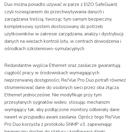
Duo można ponadto używać w parze z EIZO SafeGuard,
czyli rozwiązaniem do przechwytywania danych i
zarządzania treścią, tworząc tym samym bezpieczny,
kompleksowy system dostosowany do potrzeb
użytkowników w zakresie zarządzania, analizy i dystrybucji
danych na wieżach kontroli lotu, w centrach dowodzenia i
ośrodkach szkoleniowo-symulacyjnych.
Redundantne wyjścia Ethernet oraz zasilacze gwarantują
ciągłość pracy w środowiskach wymagających
nieprzerwanej dostępności. Re/Vue Pro Duo potrafi również
strumieniować dane do osobnych sieci przez oba złącza
Ethernet jednocześnie. Nie modyfikuje przy tym
przesyłanych sygnałów wideo, stosując mechanizm
wymijający tak, aby podłączone monitory odbierały dane
nawet w przypadku awarii zasilania. Oprócz tego Re/Vue
Pro Duo korzysta z protokołu SNMP v3, zapewniając
bezpieczny dostęp do statusu i konfiguracji dzięki