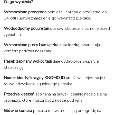
Co go wyróżnia?
Wzmocnione przegroda
pomieści laptopa o przekątnej do
14 cali i ułatwi znalezienie go wewnątrz plecaka.
Wodoodporny poliuretan
stanowi skuteczną ochronę przed
żywiołami.
Wzmocnione plecy i ramiączka z siateczką
gwarantują
komfort podczas noszenia.
Pasek zapinany wokół talii
daje dodatkowe wsparcie i
stabilizację.
Numer identyfikacyjny KNOMO ID
umożliwia rejestrację i
łatwe odzyskanie zgubionego plecaka.
Przednia kieszeń
zapinana na suwak idealnie nadaje się na
drobiazgi, które muszą być zawsze pod ręką.
Główna komora
plecaka ma wzmocnioną przegrodę na