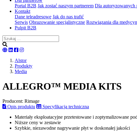
Dla partnerów
Portal B2B
Jak zostać naszym partnerem
Dla autoryzowanych 
Kontakt
Dane teleadresowe
Jak do nas trafić
Serwis
Obrazowanie specjalistyczne
Rozwiązania dla medycy
Pulpit B2B
English
Nasza
Nasza
Nasz
version
strona
strona
Instagram
Alstor
na
na
Produkty
LinkedIn
Facebooku
Media
ALLEGRO™ MEDIA KITS
Producent: Rimage
Opis produktu
Specyfikacja techniczna
Materiały eksploatacyjne przetestowane i zoptymalizowane p
Niższe ceny w zestawie
Szybkie, niezawodne nagrywanie płyt w doskonałej jakości