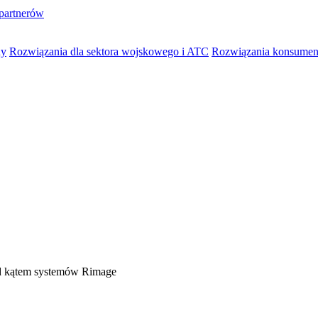
partnerów
ny
Rozwiązania dla sektora wojskowego i ATC
Rozwiązania konsumenc
od kątem systemów Rimage