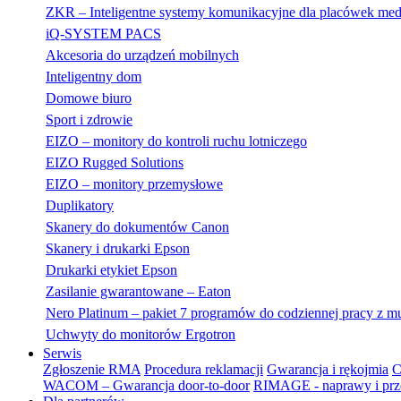
ZKR – Inteligentne systemy komunikacyjne dla placówek me
iQ-SYSTEM PACS
Akcesoria do urządzeń mobilnych
Inteligentny dom
Domowe biuro
Sport i zdrowie
EIZO – monitory do kontroli ruchu lotniczego
EIZO Rugged Solutions
EIZO – monitory przemysłowe
Duplikatory
Skanery do dokumentów Canon
Skanery i drukarki Epson
Drukarki etykiet Epson
Zasilanie gwarantowane – Eaton
Nero Platinum – pakiet 7 programów do codziennej pracy z m
Uchwyty do monitorów Ergotron
Serwis
Zgłoszenie RMA
Procedura reklamacji
Gwarancja i rękojmia
C
WACOM – Gwarancja door-to-door
RIMAGE - naprawy i prz