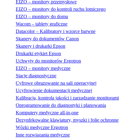
EIZO – monitory przemysłowe
EIZO – monitory do kontroli ruchu lotniczego
EIZO – monitory do domu
Wacom – tablety graficzne
Datacolor – Kalibratory i wzorce barwne
Skanery do dokumentów Canon
Skanery i drukarki Epson
Drukarki etykiet Epson
Uchwyty do monitorów Ergotron
EIZO – monitory medyczne
Stacje diagnostyczne
Cyfrowe obrazowanie na sali operacyjnej
Ucyfrowienie dokumentacji medycznej
Kalibracja, kontrola jakości i zarządzanie monitorami
Oprogramowanie do diagnostyki i planowania
Komputery medyczne all-in-one
Dezynfekowalne klawiatury, myszki i folie ochronne
Wózki medyczne Ergotron
Inne rozwiązania medyczne