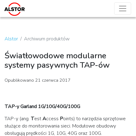
Alstor
Archiwum produktów
Światłowodowe modularne
systemy pasywnych TAP-ów
Opublikowano 21 czerwca 2017
TAP-y Garland 1G/10G/40G/100G
TAP-y (ang.
T
est
A
ccess
P
oints) to narzędzia sprzętowe
służące do monitorowania sieci. Modułowe obudowy
obsługują prędkości 1G, 10G, 40G oraz 100G.