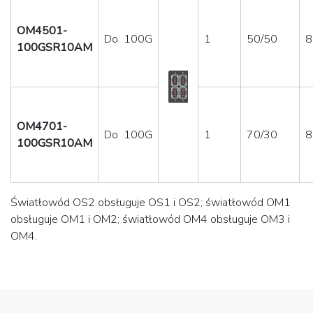
OM4501-
Do 100G
1
50/50
8
100GSR10AM
OM4701-
Do 100G
1
70/30
8
100GSR10AM
Światłowód OS2 obsługuje OS1 i OS2; światłowód OM1
obsługuje OM1 i OM2; światłowód OM4 obsługuje OM3 i
OM4.