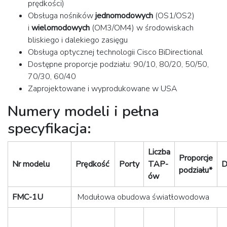
prędkości)
Obsługa nośników
jednomodowych
(OS1/OS2)
i
wielomodowych
(OM3/OM4) w środowiskach
bliskiego i dalekiego zasięgu
Obsługa optycznej technologii Cisco BiDirectional
Dostępne proporcje podziału: 90/10, 80/20, 50/50,
70/30, 60/40
Zaprojektowane i wyprodukowane w USA
Numery modeli i pełna
specyfikacja:
Liczba
Proporcje
Nr modelu
Prędkość
Porty
TAP-
D
podziału*
ów
FMC-1U
Modułowa obudowa światłowodowa