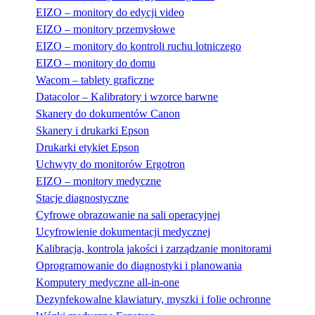
EIZO – monitory do edycji video
EIZO – monitory przemysłowe
EIZO – monitory do kontroli ruchu lotniczego
EIZO – monitory do domu
Wacom – tablety graficzne
Datacolor – Kalibratory i wzorce barwne
Skanery do dokumentów Canon
Skanery i drukarki Epson
Drukarki etykiet Epson
Uchwyty do monitorów Ergotron
EIZO – monitory medyczne
Stacje diagnostyczne
Cyfrowe obrazowanie na sali operacyjnej
Ucyfrowienie dokumentacji medycznej
Kalibracja, kontrola jakości i zarządzanie monitorami
Oprogramowanie do diagnostyki i planowania
Komputery medyczne all-in-one
Dezynfekowalne klawiatury, myszki i folie ochronne