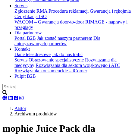
Serwis
Zgłoszenie RMA
Procedura reklamacji
Gwarancja i rękojmia
Certyfikacja ISO
WACOM – Gwarancja door-to-door
RIMAGE - naprawy i
przeglądy
Dla partnerów
Portal B2B
Jak zostać naszym partnerem
Dla
autoryzowanych partnerów
Kontakt
Dane teleadresowe
Jak do nas trafić
Serwis
Obrazowanie specjalistyczne
Rozwiązania dla
medycyny
Rozwiązania dla sektora wojskowego i ATC
Rozwiązania konsumenckie – iCorner
Pulpit B2B
English
Nasza
Nasza
Nasz
version
strona
strona
Instagram
Alstor
na
na
Archiwum produktów
LinkedIn
Facebooku
mophie Juice Pack dla