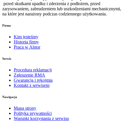
przed skutkami upadku i zderzenia z podłożem, przed
zarysowaniem, zabrudzeniem lub uszkodzeniami mechanicznymi,
na które jest narażony podczas codziennego użytkowania.
Firma
Kim jesteśmy
Historia firmy
Praca w Alstor
Serwis
Procedura reklamacji
Zgłoszenie RMA
Gwarancja i rękojmia
Kontakt z serwisem
Nawigacja
Mapa strony
Polityka prywatności
Warunki korzystania z serwisu