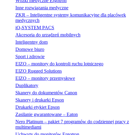
Wózki medyczne Ergotron
Inne rozwiązania medyczne
ZKR – Inteligentne systemy komunikacyjne dla placówek
medycznych
iQ-SYSTEM PACS
Akcesoria do urządzeń mobilnych
Inteligentny dom
Domowe biuro
Sport i zdrowie
EIZO – monitory do kontroli ruchu lotniczego
EIZO Rugged Solutions
EIZO – monitory przemysłowe
Duplikatory
Skanery do dokumentów Canon
Skanery i drukarki Epson
Drukarki etykiet Epson
Zasilanie gwarantowane – Eaton
Nero Platinum – pakiet 7 programów do codziennej pracy z
multimediami
Uchwyty do monitorów Ergotron