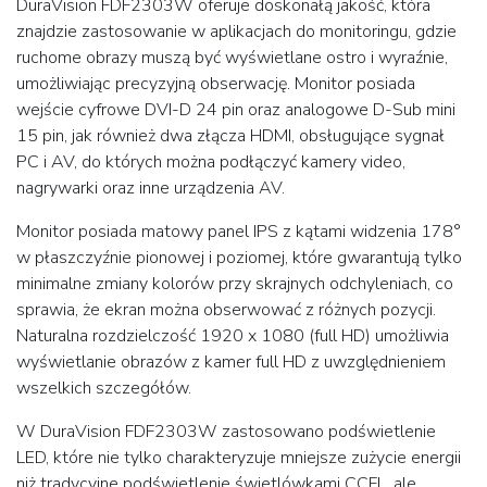
DuraVision FDF2303W oferuje doskonałą jakość, która
znajdzie zastosowanie w aplikacjach do monitoringu, gdzie
ruchome obrazy muszą być wyświetlane ostro i wyraźnie,
umożliwiając precyzyjną obserwację. Monitor posiada
wejście cyfrowe DVI-D 24 pin oraz analogowe D-Sub mini
15 pin, jak również dwa złącza HDMI, obsługujące sygnał
PC i AV, do których można podłączyć kamery video,
nagrywarki oraz inne urządzenia AV.
Monitor posiada matowy panel IPS z kątami widzenia 178°
w płaszczyźnie pionowej i poziomej, które gwarantują tylko
minimalne zmiany kolorów przy skrajnych odchyleniach, co
sprawia, że ekran można obserwować z różnych pozycji.
Naturalna rozdzielczość 1920 x 1080 (full HD) umożliwia
wyświetlanie obrazów z kamer full HD z uwzględnieniem
wszelkich szczegółów.
W DuraVision FDF2303W zastosowano podświetlenie
LED, które nie tylko charakteryzuje mniejsze zużycie energii
niż tradycyjne podświetlenie świetlówkami CCFL, ale