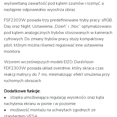
wyświetlaną zawartość pod kątem szumów i rozmyć, a
następnie odpowiednio wyostrza obraz.
FSF2303W posiada trzy predefiniowane tryby pracy: sRGB,
Day oraz Night. Ustawienia „Dzień” i „Noc” optymalizowano
pod kątem analogicznych trybów stosowanych w kamerach
cyfrowych. Do zmiany trybów pracy służy kompaktowy
pilot, którym można również regulować inne ustawienia
monitora.
Wzorem wcześniejszych modeli EIZO, DuraVision
FDF2303W posiada układ overdrive, który skraca czas
reakcji matrycy do 7 ms, minimalizując efekt smużenia przy
ruchomych obrazach.
Dodatkowe funkcje:
• stopka umożliwiająca regulację wysokości oraz kąta
nachylenia ekranu w pionie i w poziomie
• możliwość montażu na uchwytach zgodnych ze
standardem VESA