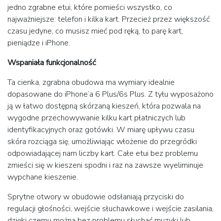
jedno zgrabne etui, które pomieści wszystko, co
najważniejsze: telefon i kilka kart. Przecież przez większość
czasu jedyne, co musisz mieć pod ręką, to parę kart,
pieniądze i iPhone.
Wspaniała funkcjonalność
Ta cienka, zgrabna obudowa ma wymiary idealnie
dopasowane do iPhone’a 6 Plus/6s Plus. Z tyłu wyposażono
ją w łatwo dostępną skórzaną kieszeń, która pozwala na
wygodne przechowywanie kilku kart płatniczych lub
identyfikacyjnych oraz gotówki. W miarę upływu czasu
skóra rozciąga się, umożliwiając włożenie do przegródki
odpowiadającej nam liczby kart. Całe etui bez problemu
zmieści się w kieszeni spodni i raz na zawsze wyeliminuje
wypchane kieszenie.
Sprytne otwory w obudowie odsłaniają przyciski do
regulacji głośności, wejście słuchawkowe i wejście zasilania,
dzięki czemu można bez problemu słuchać muzyki lub